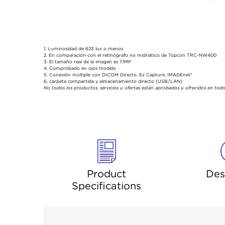
1. Luminosidad de 623 lux o menos
2. En comparación con el retinógrafo no midriático de Topcon TRC-NW400
3. El tamaño real de la imagen es 7.1MP
4. Comprobado en ojos modelo
5. Conexión múltiple con DICOM Directo, Ez Capture, IMAGEnet®
6, carpeta compartida y almacenamiento directo (USB/LAN)
No todos los productos, servicios u ofertas están aprobados u ofrecidos en todo
Product
Des
Specifications