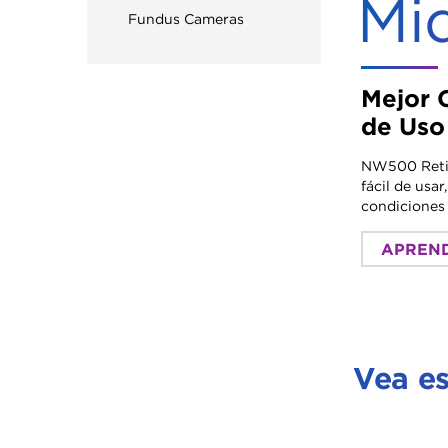
Mid
Fundus Cameras
Mejor 
de Uso
NW500 Retin
fácil de usa
condiciones 
APREN
Vea e