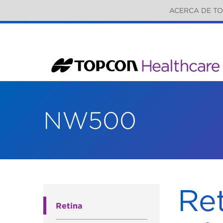
ACERCA DE T
NW500
Re
Retina