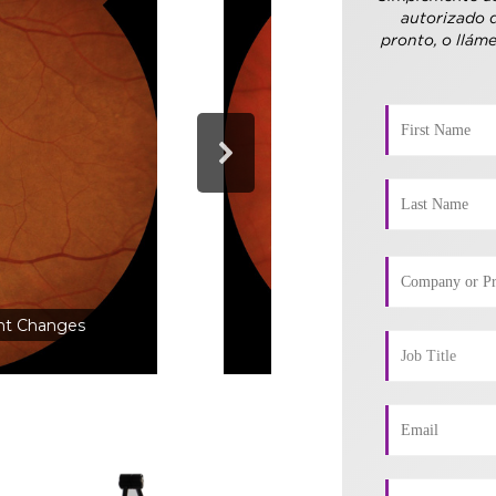
autorizado 
pronto, o llám
t Changes