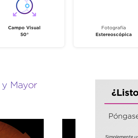
Campo Visual
Fotografía
50°
Estereoscópica
 y Mayor
¿List
Póngase
Simplemente use