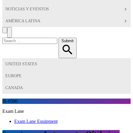
NOTICIAS Y EVENTOS
AMÉRICA LATINA
Search
Toggle
Menu
Search
Submit
for:
UNITED STATES
EUROPE
CANADA
IS-6500
Exam Lane
Exam Lane Equipment