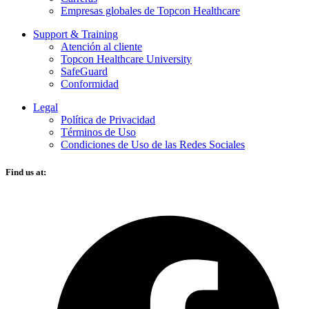
Empresas globales de Topcon Healthcare
Support & Training
Atención al cliente
Topcon Healthcare University
SafeGuard
Conformidad
Legal
Política de Privacidad
Términos de Uso
Condiciones de Uso de las Redes Sociales
Find us at:
O
F
i
a
n
t