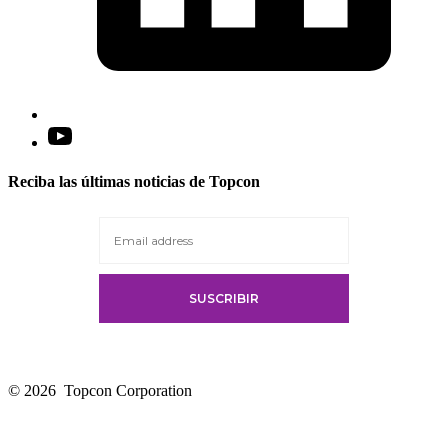
Open
YouTube
in
Reciba las últimas noticias de Topcon
a
new
tab
© 2026
Topcon Corporation