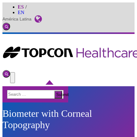
ES
EN
América Latina
Global
Toggle
Search
Toggle
Search
Toggle
Menu
Search
Submit
for:
Biometer with Corneal
Topography