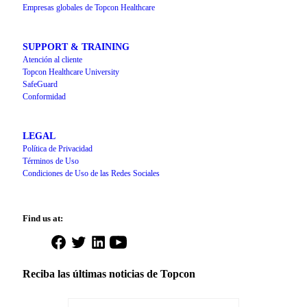
Empresas globales de Topcon Healthcare
SUPPORT & TRAINING
Atención al cliente
Topcon Healthcare University
SafeGuard
Conformidad
LEGAL
Política de Privacidad
Términos de Uso
Condiciones de Uso de las Redes Sociales
Find us at:
Open
Open
Open
Open
Facebook
Twitter
LinkedIn
YouTube
in
in
in
in
Reciba las últimas noticias de Topcon
a
a
a
a
new
new
new
new
tab
tab
tab
tab