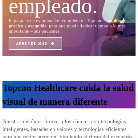
empleado.
El paquete de examinación completo de Topcon es
rápido
,
preciso
y
asequible
, para que pueda dedicar tiempo a lo más
importante – sus pacientes.
APRENDE MÁS
Topcon Healthcare cuida la salud
visual de manera diferente
Nuestra misión es formar a los clientes con tecnologías
inteligentes, basadas en valores y tecnologías eficientes
para una mejor atención. Siguiendo el ritmo del escenario