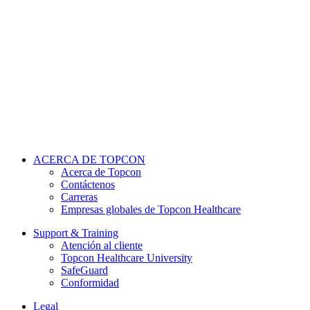
rotación de lentes de alta velocidad.
burbujas de gas.
alta calidad
APRENDE MÁS
APRENDE MÁS
APRENDE MÁS
ACERCA DE TOPCON
Acerca de Topcon
Contáctenos
Carreras
Empresas globales de Topcon Healthcare
Support & Training
Atención al cliente
Topcon Healthcare University
SafeGuard
Conformidad
Legal