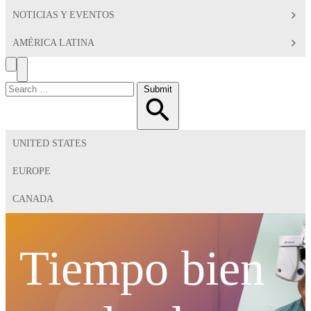
NOTICIAS Y EVENTOS
AMÉRICA LATINA
Search
Toggle
Menu
Search
Submit
for:
UNITED STATES
EUROPE
CANADA
Tiempo bien