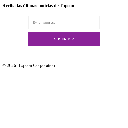
in
Reciba las últimas noticias de Topcon
a
new
tab
© 2026
Topcon Corporation